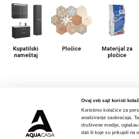
Kupatilski
Pločice
Materijal za
nameštaj
pločice
Ovaj veb sajt koristi kolač
Koristimo kolačiće za perso
analiziranje saobraćaja. T
društvene medije, oglašava
dali ili koje su prikupili n