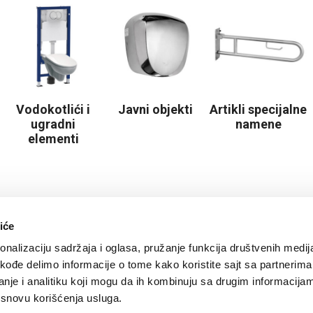
Vodokotlići i
Javni objekti
Artikli specijalne
ugradni
namene
elementi
iće
nalizaciju sadržaja i oglasa, pružanje funkcija društvenih medija
akođe delimo informacije o tome kako koristite sajt sa partnerima
nje i analitiku koji mogu da ih kombinuju sa drugim informacija
a osnovu korišćenja usluga.