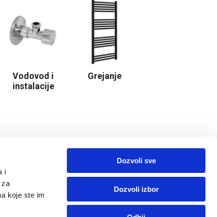
Vodovod i
Grejanje
instalacije
Dozvoli sve
 i
 za
Dozvoli izbor
ma koje ste im