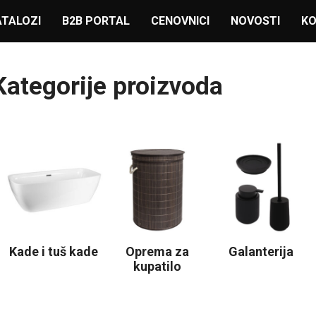
ATALOZI
B2B PORTAL
CENOVNICI
NOVOSTI
K
Kategorije proizvoda
Kade i tuš kade
Oprema za
Galanterija
kupatilo