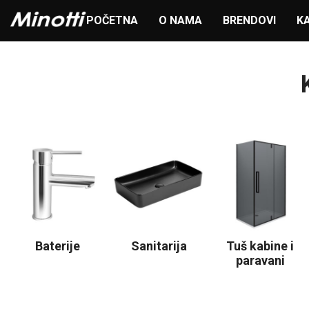
POČETNA
O NAMA
BRENDOVI
K
Baterije
Sanitarija
Tuš kabine i
paravani